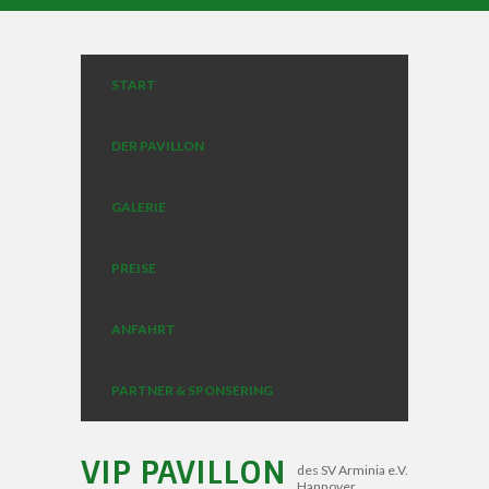
START
DER PAVILLON
GALERIE
PREISE
ANFAHRT
PARTNER & SPONSERING
VIP PAVILLON
des SV Arminia e.V.
Hannover